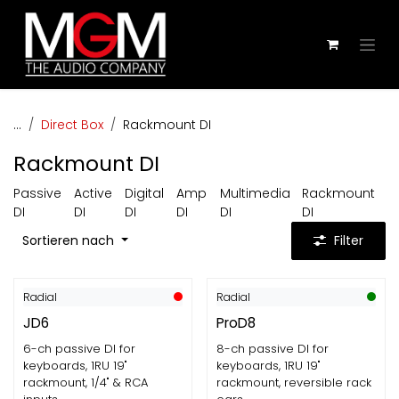
Zum Inhalt springen
...
Direct Box
Rackmount DI
Rackmount DI
Passive
Active
Digital
Amp
Multimedia
Rackmount
DI
DI
DI
DI
DI
DI
Sortieren nach
Filter
Radial
Radial
JD6
ProD8
6-ch passive DI for
8-ch passive DI for
keyboards, 1RU 19"
keyboards, 1RU 19"
rackmount, 1/4" & RCA
rackmount, reversible rack