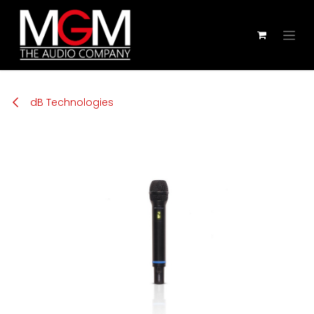
Zum Inhalt springen
dB Technologies