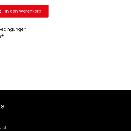
In den Warenkorb
bedingungen
ge
AG
6
.ch