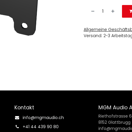
Allgemeine Geschäfts
Versand: 2-3 Arbeitsta
Kontakt
MGM Audio 
Riethofstrasse 
info@mgmaudio.ch​
8152 Glattbrugg
+41 44 439 90 80
info@mgmaudio