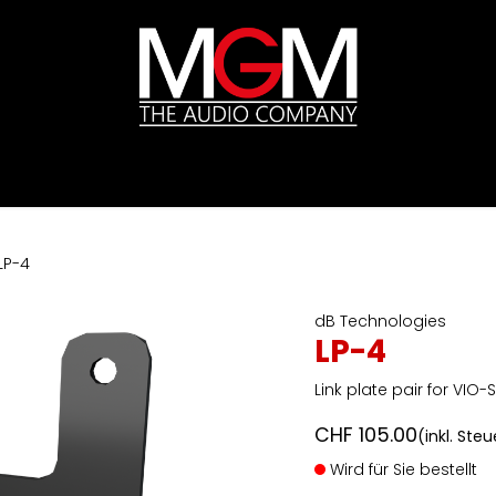
ds
Preislisten
HIFI
Abverkauf / Ex-Demo
LP-4
dB Technologies
LP-4
Link plate pair for VIO-S
CHF
105.00
(inkl. Ste
Wird für Sie bestellt