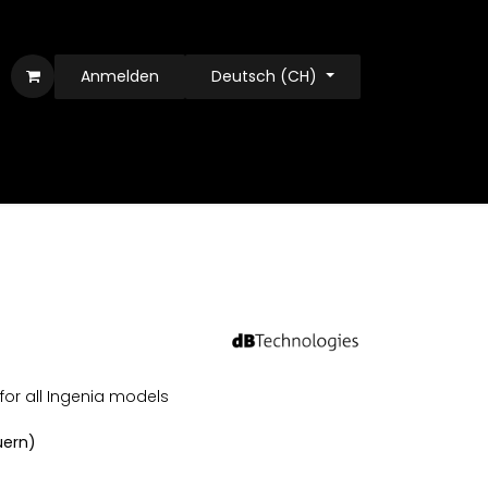
Anmelden
Deutsch (CH)
or all Ingenia models
euern)