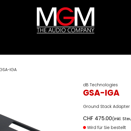
ds
Preislisten
HIFI
Abverkauf / Ex-Demo
GSA-IGA
dB Technologies
GSA-IGA
Ground Stack Adapter f
CHF
475.00
(inkl. St
Wird für Sie bestellt