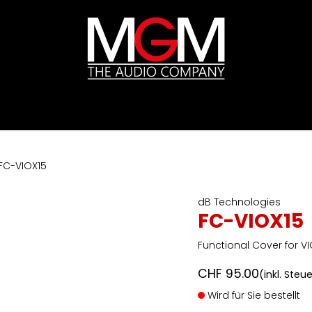
ds
Preislisten
HIFI
Abverkauf / Ex-Demo
FC-VIOX15
dB Technologies
FC-VIOX15
Functional Cover for V
CHF
95.00
(inkl. Steu
Wird für Sie bestellt