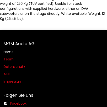
weight of 250 Kg (TUV certified). Usable for stack
configurations with supplied hardware, either on DVA
subwoofers or on the stage directly. White available. Weight: 12
Kg (26,45 lbs).
MGM Audio AG
Home
Team
Datenschutz
AGB​​
Impressum
Folgen Sie uns
Facebook