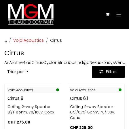
Se rendre au contenu
...
Void Acoustics
Cirrus
Cirrus
Air
Arcline
Bias
Cirrus
Cyclone
Incubus
Indigo
Nexus
Stasys
Venu
Z
Trier par
Filtres
Void Acoustics
Void Acoustics
Cirrus 8
Cirrus 6.1
Ceiling 2-way Speaker
Ceiling 2-way Speaker
8"/1" 8ohm, 70/100v, Coax
6.5"/0.75" 8ohm, 70/100v,
Coax
CHF
275.00
CHF
229.00