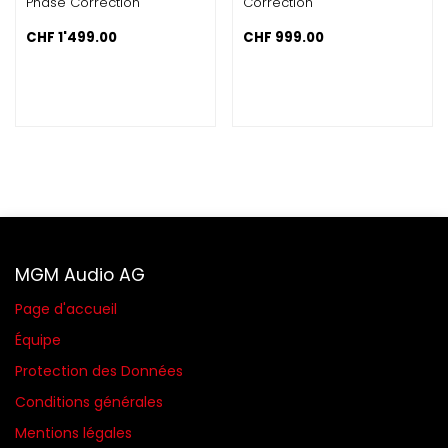
Phase Correction
Correction
CHF
1'499.00
CHF
999.00
MGM Audio AG
Page d'accueil
Équipe
Protection des Données
Conditions générales​
Mentions légales