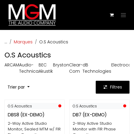
Se rendre au contenu
...
Marques
O.S Acoustics
O.S Acoustics
ARCAM
Audio-
BEC
Bryston
Clear-
dB
Electroco
Technica
Akustik
Com
Technologies
Trier par
Filtres
O.S Acoustics
O.S Acoustics
DBS8 (EX-DEMO)
DB7 (EX-DEMO)
2-Way Active Studio
2-Way Active Studio
Monitor, Sealed MTM w/ FIR
Monitor with FIR Phase