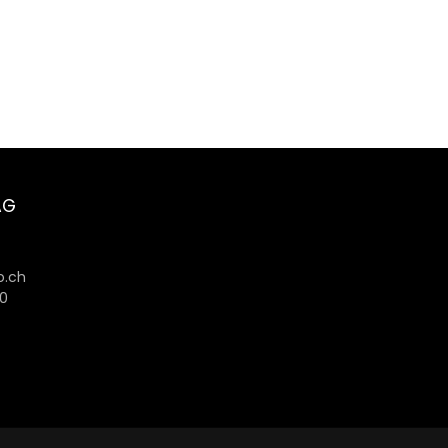
AG
6
.ch
80