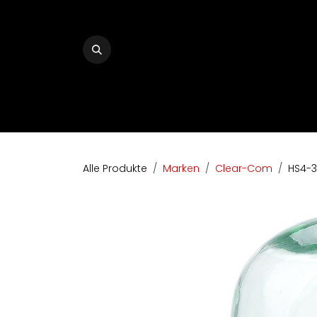
Zum Inhalt springen
Home
The Audio Company
Shop
Bran
Alle Produkte
Marken
Clear-Com
HS4-3