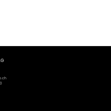
AG
6
.ch
80