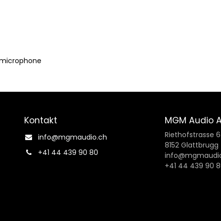
 microphone
Kontakt
MGM Audio 
Riethofstrasse 
info@mgmaudio.ch​
8152 Glattbrugg
+41 44 439 90 80
info@mgmaudio
+41 44 439 90 