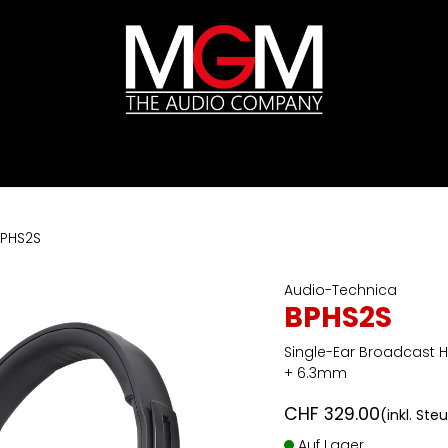
ds
Preislisten
HIFI
Abverkauf / Ex-Demo
PHS2S
Audio-Technica
BPHS2S
Single-Ear Broadcast 
+ 6.3mm
CHF
329.00
(inkl. Ste
Auf Lager