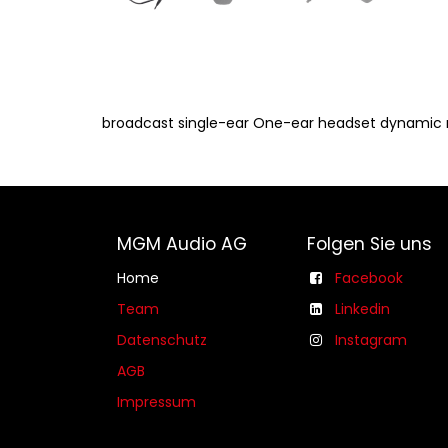
broadcast single-ear One-ear headset dynamic
MGM Audio AG
Folgen Sie uns
Home
Facebook
Team
Linkedin
Datenschutz
Instagram
AGB​​
Impressum