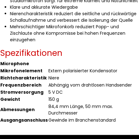
Studiomikrofon sorgt für extreme Klarheit und Natürlichkeit
Klare und akkurate Wiedergabe
Nierencharakteristik reduziert die seitliche und rückwärtige
Schallaufnahme und verbessert die Isolierung der Quelle
Mehrschichtiger Mikrofonkorb reduziert Popp- und
Zischlaute ohne Kompromisse bei hohen Frequenzen
einzugehen
Spezifikationen
Microphone
Mikrofonelement
Extern polarisierter Kondensator
Richtcharakteristik
Niere
Frequenzbereich
Abhängig vom drahtlosen Handsender
Stromversorgung
5 V DC
Gewicht
150 g
84,4 mm Länge, 50 mm max.
Abmessungen
Durchmesser
Ausgangsanschluss
Gewinde im Branchenstandard