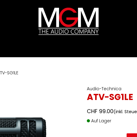
ds
Preislisten
HIFI
Abverkauf / Ex-Demo
TV-SG1LE
Audio-Technica
ATV-SG1LE
CHF
99.00
(inkl. Steu
Auf Lager