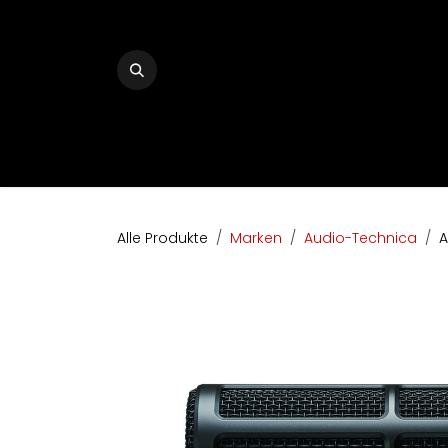
Zum Inhalt springen
Home
The Audio Company
Shop
Bran
Alle Produkte
Marken
Audio-Technica
A