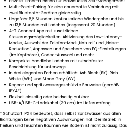
Private Timer-Funktion für individuelles Zeit-Management
Multi-Point-Pairing für eine dauerhafte Verbindung mit
zwei Bluetooth-Geräten gleichzeitig
Ungefähr 6,5 Stunden kontinuierliche Wiedergabe und bis
zu 13,5 Stunden mit Ladebox (insgesamt 20 Stunden)
A-T Connect App mit zusätzlichen
Steuerungsmöglichkeiten: Aktivierung des Low-Latency-
Modus, Auswahl der Telefon-Modi „Natural“ und „Noise-
Reduction“, Anpassen und Speichern von EQ-Einstellungen
(im Kopfhörer), Codec-Auswahl und mehr
Kompakte, handliche Ladebox mit rutschfester
Beschichtung für unterwegs
In drei eleganten Farben erhältlich: Ash Black (BK), Rich
White (WH) und Stone Gray (GY)
Regen- und spritzwassergeschützte Bauweise (gemäß
IPX4*)
Flexibel: einseitig oder beidseitig nutzbar
USB-A/USB-C-Ladekabel (30 cm) im Lieferumfang
* Schutzart IPX4 bedeutet, dass selbst Spritzwasser aus allen
Richtungen keine negativen Auswirkungen hat. Der Betrieb in
heißen und feuchten Räumen wie Bädern ist nicht zulässig. Das