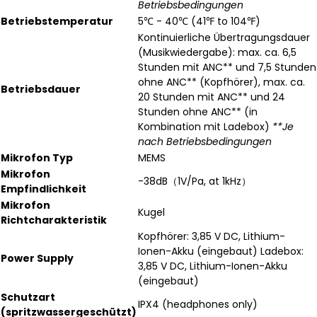
Betriebsbedingungen
Betriebstemperatur
5℃ - 40℃ (41℉ to 104℉)
Kontinuierliche Übertragungsdauer
(Musikwiedergabe): max. ca. 6,5
Stunden mit ANC** und 7,5 Stunden
ohne ANC** (Kopfhörer), max. ca.
Betriebsdauer
20 Stunden mit ANC** und 24
Stunden ohne ANC** (in
Kombination mit Ladebox)
**Je
nach Betriebsbedingungen
Mikrofon Typ
MEMS
Mikrofon
-38dB（1V/Pa, at 1kHz）
Empfindlichkeit
Mikrofon
Kugel
Richtcharakteristik
Kopfhörer: 3,85 V DC, Lithium-
Ionen-Akku (eingebaut) Ladebox:
Power Supply
3,85 V DC, Lithium-Ionen-Akku
(eingebaut)
Schutzart
IPX4 (headphones only)
(spritzwassergeschützt)