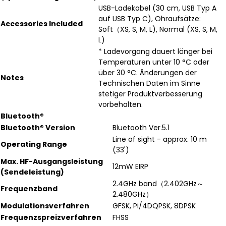
USB-Ladekabel (30 cm, USB Typ A
auf USB Typ C), Ohraufsätze:
Accessories Included
Soft（XS, S, M, L), Normal (XS, S, M,
L)
* Ladevorgang dauert länger bei
Temperaturen unter 10 °C oder
über 30 °C. Änderungen der
Notes
Technischen Daten im Sinne
stetiger Produktverbesserung
vorbehalten.
Bluetooth®
Bluetooth® Version
Bluetooth Ver.5.1
Line of sight - approx. 10 m
Operating Range
(33')
Max. HF-Ausgangsleistung
12mW EIRP
(Sendeleistung)
2.4GHz band（2.402GHz～
Frequenzband
2.480GHz）
Modulationsverfahren
GFSK, Pi/4DQPSK, 8DPSK
Frequenzspreizverfahren
FHSS