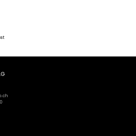
ust
AG
6
.ch
80