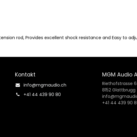
sion rod, Provides excellent shock resistance and Easy to adj
Kontakt
MGM Audio 
Riethofstrasse 
info@mgmaudio.ch​
8152 Glattbrugg
+41 44 439 90 80
info@mgmaudio
+41 44 439 90 