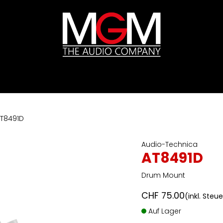
ds
Preislisten
HIFI
Abverkauf / Ex-Demo
T8491D
Audio-Technica
AT8491D
Drum Mount
CHF
75.00
(inkl. Steu
Auf Lager