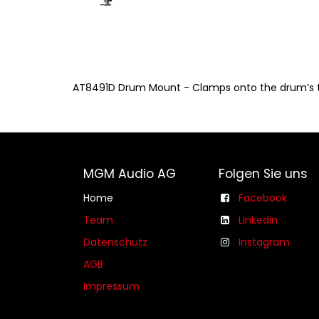
AT8491D Drum Mount - Clamps onto the drum’s ten
MGM Audio AG
Folgen Sie uns
Home
Facebook
Team
Linkedin
Datenschutz
Instagram
AGB​​
Impressum