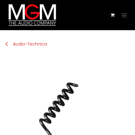
Zum Inhalt springen
Audio-Technica