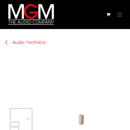
Zum Inhalt springen
Audio-Technica