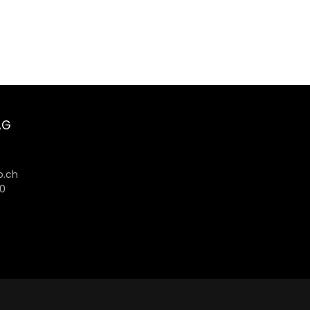
AG
6
.ch
80