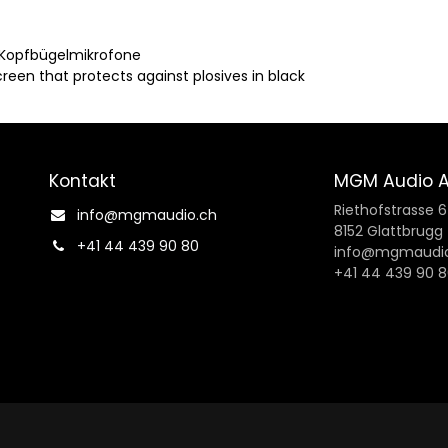
 Kopfbügelmikrofone
en that protects against plosives in black
Kontakt
MGM Audio 
Riethofstrasse 
info@mgmaudio.ch​
8152 Glattbrugg
+41 44 439 90 80
info@mgmaudio
+41 44 439 90 