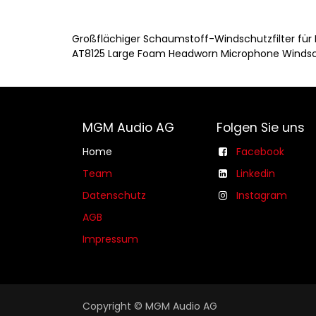
Großflächiger Schaumstoff-Windschutzfilter für
AT8125 Large Foam Headworn Microphone Windscre
MGM Audio AG
Folgen Sie uns
Home
Facebook
Team
Linkedin
Datenschutz
Instagram
AGB​​
Impressum
Copyright © MGM Audio AG