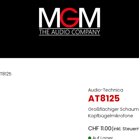
ds
Preislisten
HIFI
Abverkauf / Ex-Demo
T8125
Audio-Technica
AT8125
Großflächiger Schaumst
Kopfbügelmikrofone
CHF
11.00
(inkl. Steuer
Auf Lager