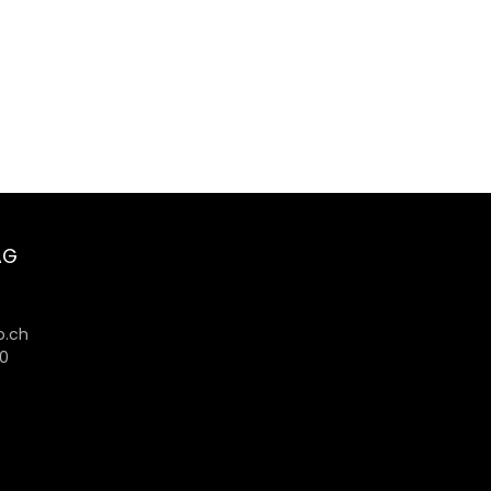
AG
6
.ch
80