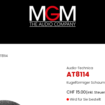
ds
Preislisten
HIFI
Abverkauf / Ex-Demo
T8114
Audio-Technica
AT8114
Kugelförmiger Schaumst
CHF
15.00
(inkl. Steue
Wird für Sie bestellt