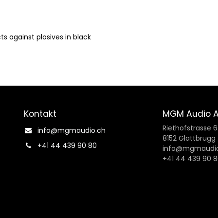
 against plosives in black
Kontakt
MGM Audio 
Riethofstrasse 
info@mgmaudio.ch​
8152 Glattbrugg
+41 44 439 90 80
info@mgmaudio
+41 44 439 90 