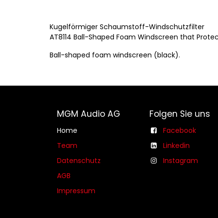
Kugelförmiger Schaumstoff-Windschutzfilter
AT8114 Ball-Shaped Foam Windscreen that Protects
Ball-shaped foam windscreen (black).
MGM Audio AG
Folgen Sie uns
Home
Facebook
Team
Linkedin
Datenschutz
Instagram
AGB​​
Impressum