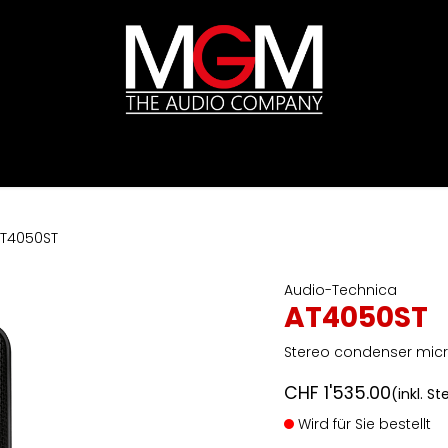
ds
Preislisten
HIFI
Abverkauf / Ex-Demo
T4050ST
Audio-Technica
AT4050ST
Stereo condenser mic
CHF
1'535.00
(inkl. S
Wird für Sie bestellt