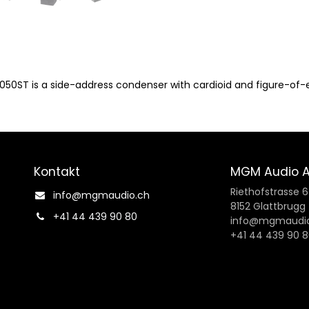
T4050ST is a side-address condenser with cardioid and figure-of
Kontakt
MGM Audio 
Riethofstrasse 
info@mgmaudio.ch​
8152 Glattbrugg
+41 44 439 90 80
info@mgmaudio
+41 44 439 90 