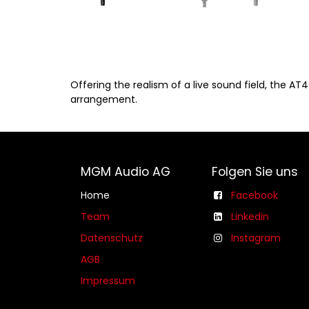
Offering the realism of a live sound field, the A
arrangement.
MGM Audio AG
Folgen Sie uns
Home
Facebook
Team
Linkedin
Datenschutz
Instagram
AGB​​
Impressum