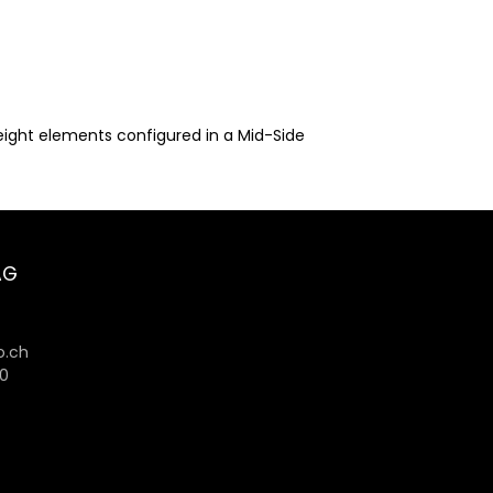
-eight elements configured in a Mid-Side
AG
6
.ch
80