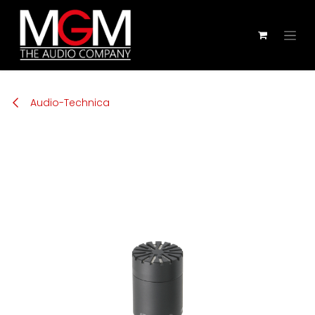
Zum Inhalt springen
Audio-Technica