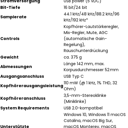
Stromversorgung
USB power (5 VDC)
Bit-Tiefe
16 bit/24 bit
44.1 kHz/48 kHz/88.2 kHz/96
Samplerate
kHz/192 kHz*
Kopfhörer-Lautstärkeregler,
Mix-Regler, Mute, AGC
Controls
(automatische Gain-
Regelung),
Rauschunterdrückung
Gewicht
ca. 375 g
Länge 142 mm, max.
Abmessungen
Korpusdurchmesser 52 mm
Ausgangsanschluss
USB Typ C
110 mW (@ 1 kHz, 1% THD, 32
Kopfhörerausgangsleistung
Ohm)
3,5-mm-Stereoklinke
Kopfhöreranschluss
(Miniklinke)
System Requirements
USB 2.0-kompatibel
Windows 10, Windows 11 macOS
Catalina, macOS Big Sur,
Unterstützte
macOS Monterey, macOS