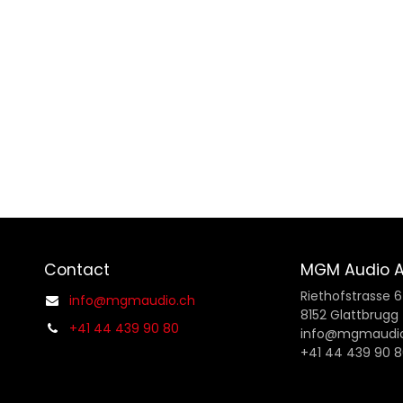
)
Contact
MGM Audio 
Riethofstrasse 6
info@mgmaudio.ch
8152 Glattbrugg
+41 44 439 90 80
info@mgmaudio
+41 44 439 90 