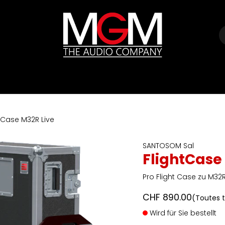
e
Marques
Listes de prix
HIFI
Abverkauf / Ex-Demo
tCase M32R Live
SANTOSOM Sal
FlightCase
Pro Flight Case zu M32R
CHF
890.00
(Toutes 
Wird für Sie bestellt