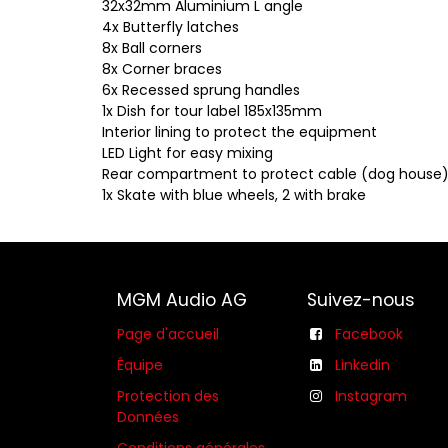
32x32mm Aluminium L angle
4x Butterfly latches
8x Ball corners
8x Corner braces
6x Recessed sprung handles
1x Dish for tour label 185x135mm
Interior lining to protect the equipment
LED Light for easy mixing
Rear compartment to protect cable (dog house
1x Skate with blue wheels, 2 with brake
MGM Audio AG
Suivez-nous
Page d'accueil
Facebook
Équipe
Linkedin
Protection des
Instagram
Données