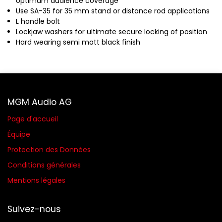
optimum audience coverage
Use SA-35 for 35 mm stand or distance rod applications
L handle bolt
Lockjaw washers for ultimate secure locking of position
Hard wearing semi matt black finish
MGM Audio AG
Page d'accueil
Équipe
Protection des Données
Conditions générales​
Mentions légales
Suivez-nous