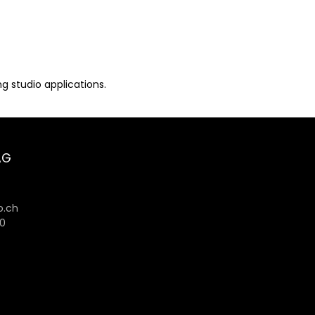
 studio applications.
AG
.ch
80