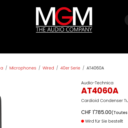
e
Marques
Listes de prix
HIFI
Abverkauf / Ex-Demo
ca
Microphones
Wired
40er Serie
AT4060A
Audio-Technica
AT4060A
Cardioid Condenser T
CHF
1'785.00
(Toutes
Wird für Sie bestellt