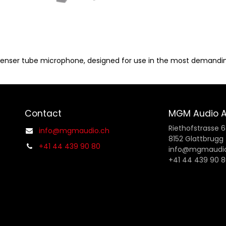
enser tube microphone, designed for use in the most demanding
Contact
MGM Audio 
Riethofstrasse 6
info@mgmaudio.ch
8152 Glattbrugg
+41 44 439 90 80
info@mgmaudio
+41 44 439 90 