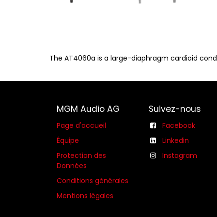
The AT4060a is a large-diaphragm cardioid cond
MGM Audio AG
Suivez-nous
Page d'accueil
Facebook
Équipe
Linkedin
Protection des
Instagram
Données
Conditions générales​
Mentions légales