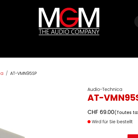
e
Marques
Listes de prix
HIFI
Abverkauf / Ex-Demo
ca
AT-VMN95SP
Audio-Technica
AT-VMN95
CHF
69.00
(Toutes ta
Wird für Sie bestellt