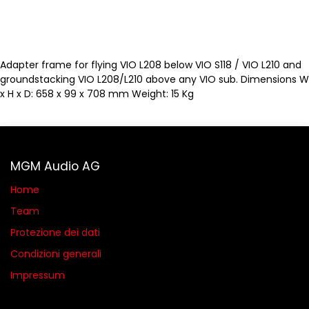
Adapter frame for flying VIO L208 below VIO S118 / VIO L210 and
groundstacking VIO L208/L210 above any VIO sub. Dimensions W
x H x D: 658 x 99 x 708 mm Weight: 15 Kg
MGM Audio AG
Home
Team
Protezione dei dati
Condizioni generali​
Impressum