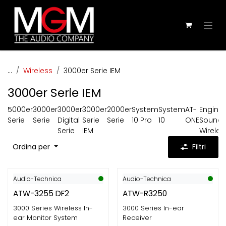
Passa al contenuto
...
Wireless
3000er Serie IEM
3000er Serie IEM
5000er
3000er
3000er
3000er
2000er
System
System
AT-
Engine
Serie
Serie
Digital
Serie
Serie
10 Pro
10
ONE
Sound
Serie
IEM
Wireles
Ordina per
Filtri
Audio-Technica
Audio-Technica
ATW-3255 DF2
ATW-R3250
3000 Series Wireless In-
3000 Series In-ear
ear Monitor System
Receiver